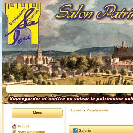
Accueil
Galerie photos
Menu
Accueil
Galerie
Notre association