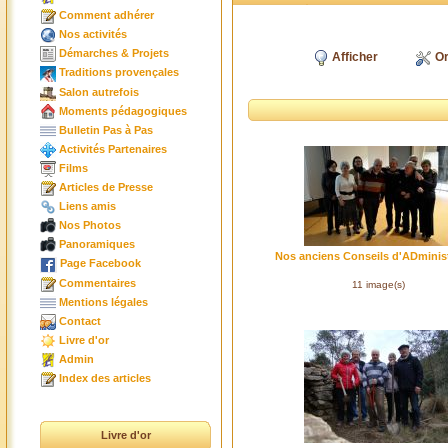
Comment adhérer
Nos activités
Démarches & Projets
Afficher
Or
Traditions provençales
Salon autrefois
Moments pédagogiques
Bulletin Pas à Pas
Activités Partenaires
Films
Articles de Presse
Liens amis
Nos Photos
Panoramiques
Nos anciens Conseils d'ADminis
Page Facebook
Commentaires
11 image(s)
Mentions légales
Contact
Livre d'or
Admin
Index des articles
Livre d'or