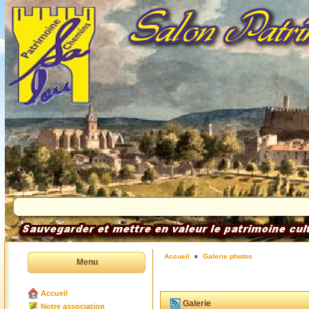
Accueil
Galerie photos
Menu
Accueil
Galerie
Notre association