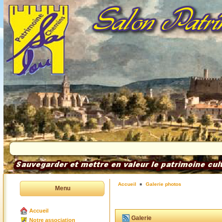
Accueil
Galerie photos
Menu
Accueil
Galerie
Notre association