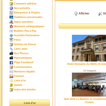
Comment adhérer
Nos activités
Démarches & Projets
Afficher
Or
Traditions provençales
Salon autrefois
Moments pédagogiques
Bulletin Pas à Pas
Activités Partenaires
Films
Articles de Presse
Liens amis
Nos Photos
Panoramiques
Page Facebook
Visite Domaine du Merle 21 mai
Commentaires
10 image(s)
Mentions légales
Contact
Livre d'or
Admin
Index des articles
Juin 2016 La Barben et conférence
Forbin
Livre d'or