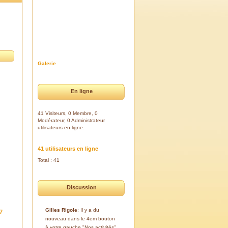
Galerie
En ligne
41 Visiteurs, 0 Membre, 0
Modérateur, 0 Administrateur
utilisateurs en ligne.
41 utilisateurs en ligne
Total : 41
Discussion
Gilles Rigole
: Il y a du
7
nouveau dans le 4em bouton
à votre gauche "Nos activités".