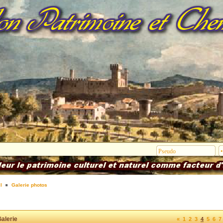
l
Galerie photos
alerie
«
1
2
3
4
5
6
7