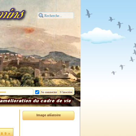
Image aléatoire
8
9
»