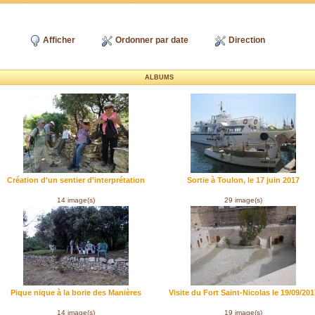
Afficher
Ordonner par date
Direction
ALBUMS
Création d'un sentier d'interprétation
Sortie à Toulon, le 17 juin 2017
14 image(s)
29 image(s)
Pique nique à la borie des Manières
Visite du Fort Saint-Nicolas le 19/09/201
14 image(s)
19 image(s)