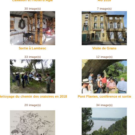
Cavaillon et l'hôtel d'Agar
AG 2018
30 image(s)
7 image(s)
Sortie à Lambesc
Visite de Grans
33 image(s)
12 image(s)
ettoyage du chemin des oratoires en 2018
Pont Flavien, conférence et sortie
20 image(s)
34 image(s)