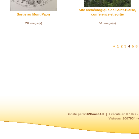
Site archéologique de Saint-Blaise,
Sortie au Mont Paon
conférence et sortie
29 image(s)
51 image(s)
«
1
2
3
4
5
6
Boosté par
PHPBoost 4.0
| Exécuté en 0.109s -
Visiteurs: 1667954 - 