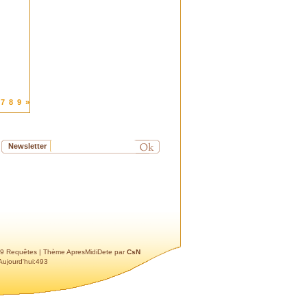
Nous allons prochainement en
faire la demande auprès des
services compétents.
Les nouvelles sont moins
bonnes concernant la statue
de la vierge colorée à l'angle
des rues Kennedy et
Théodore Jourdan. Je vous
invite à lire l'article de la page
7
8
9
»
6 de notre dernier bulletin
"Pas à Pas" paru en début de
ce mois.
J'espère avoir répondu,
Newsletter
tardivement il est vrai, à votre
demande. Je reste à votre
disposition pour toute
information complémentaire à
laquelle je puisse répondre.
Cordialement
YD
LvB
: Toujours sans nouvelle
 9 Requêtes
| Thème ApresMidiDete par
CsN
satisfaisante de cette pauvre
Aujourd'hui:493
fontaine exhumée lors des
travaux sur le square Jean
XXIII . Pourtant le sujet est
indiqué comme traité dans le