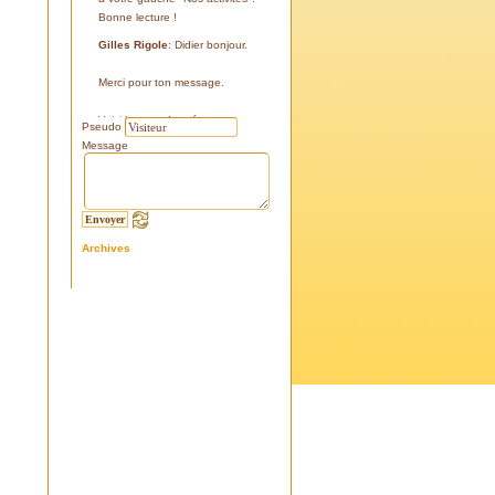
Bonne lecture !
Gilles Rigole
: Didier bonjour.
Merci pour ton message.
Voici les coordonnées:
Pseudo
43°38'48'' N
Message
05°07'24'' E
187 m
Si tu le peux, le veux, notre
association avec l'association
Archives
l'Eissame, fait une sortie le
vendredi 25 avril 2025 sur le
terrain pour découvrir ce four.
Tu peux t'y inscrire
Fraternellement, Gilles
RIGOLE, président 2025
Didier C
: Bonjour,
Je suis à la recherche de la
positi GPS du Four à Cade de
Salon, auriez-vous cette info .
Merci d'avance