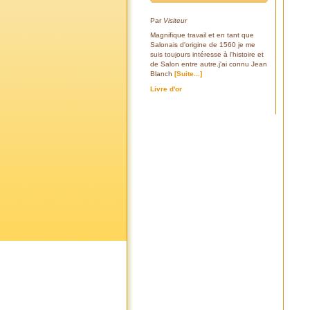
Par
Visiteur
Magnifique travail et en tant que
Salonais d'origine de 1560 je me
suis toujours intéresse à l'histoire et
de Salon entre autre.j'ai connu Jean
Blanch
[Suite...]
Livre d'or