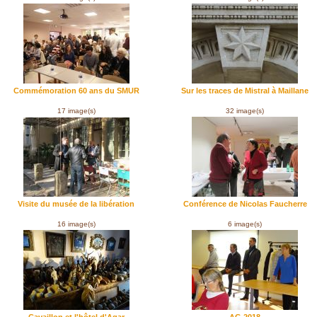
Commémoration 60 ans du SMUR
Sur les traces de Mistral à Maillane
17 image(s)
32 image(s)
Visite du musée de la libération
Conférence de Nicolas Faucherre
16 image(s)
6 image(s)