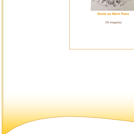
Sortie au Mont Paon
29 image(s)