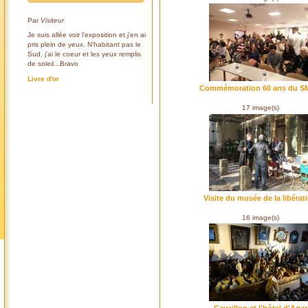
Par
Visiteur
Je suis allée voir l'exposition et j'en ai
pris plein de yeux. N'habitant pas le
Sud, j'ai le coeur et les yeux remplis
de soleil...Bravo
Livre d'or
Commémoration 60 ans du 
17 image(s)
Visite du musée de la libérat
16 image(s)