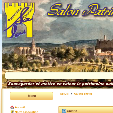
Accueil
Galerie photos
Menu
Accueil
Galerie
Notre association