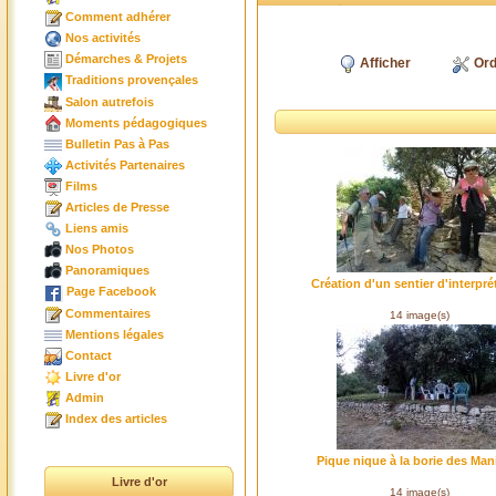
Comment adhérer
Nos activités
Démarches & Projets
Afficher
Ord
Traditions provençales
Salon autrefois
Moments pédagogiques
Bulletin Pas à Pas
Activités Partenaires
Films
Articles de Presse
Liens amis
Nos Photos
Panoramiques
Création d'un sentier d'interpré
Page Facebook
Commentaires
14 image(s)
Mentions légales
Contact
Livre d'or
Admin
Index des articles
Pique nique à la borie des Man
Livre d'or
14 image(s)